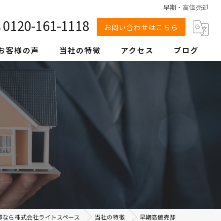
早期・高値売却
0120-161-1118
お問い合わせはこちら
お客様の声
当社の特徴
アクセス
ブログ
戸建て
マンション
空き家
土地
相続
早期高値売却
却なら株式会社ライトスペース
当社の特徴
早期高値売却