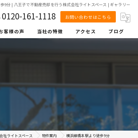
9分 | 八王子で不動産売却を行う株式会社ライトスペース | ギャラリー
0120-161-1118
お問い合わせはこちら
お客様の声
当社の特徴
アクセス
ブログ
戸建て
マンション
空き家
土地
相続
早期高値売却
会社ライトスペース
物件案内
横浜線橋本駅より徒歩9分